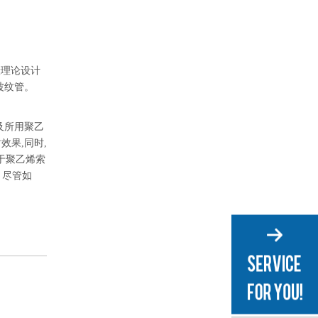
般理论设计
波纹管。
及所用聚乙
果,同时,
由于聚乙烯索
。尽管如