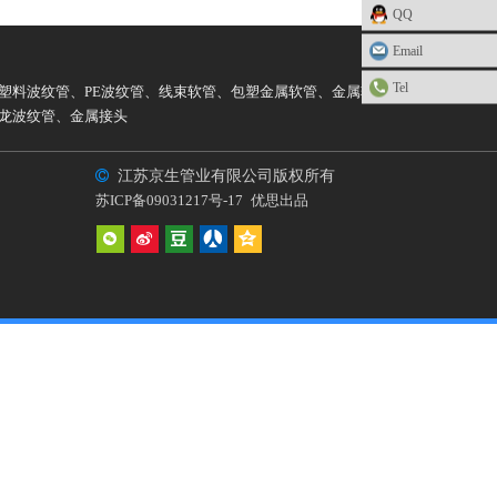
QQ
Email
Tel
塑料波纹管
、
PE波纹管
、
线束软管
、
包塑金属软管
、
金属软管
、
龙波纹管
、
金属接头

江苏京生管业有限公司版权所有
苏ICP备09031217号-17
优思出品