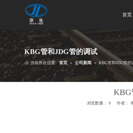
首页
KBG管和JDG管的调试
当前所在位置:
首页
»
公司新闻
»
KBG管和JDG管的
KB
浏览数量：
8
作者： 本站
["wechat","weibo","qzone","douban","email"]