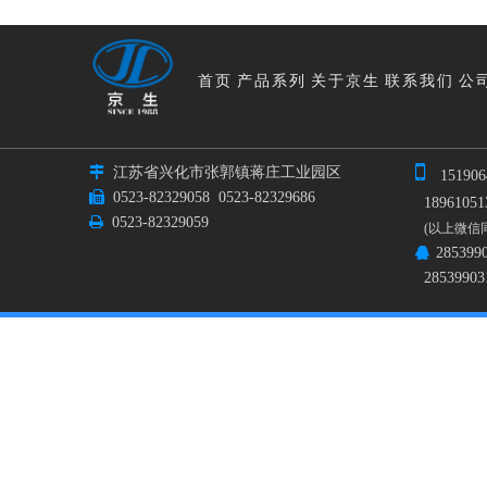
首页
产品系列
关于京生
联系我们
公


江苏省兴化市张郭镇蒋庄工业园区
151906

0523-82329058
0523-82329686
189610513

0523-82329059
(以上微信
285399

28539903