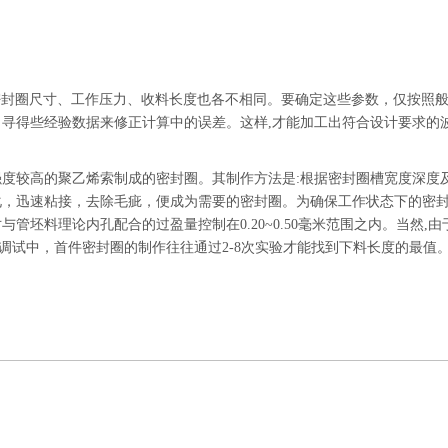
密封圈尺寸、工作压力、收料长度也各不相同。要确定这些参数，仅按照
，寻得些经验数据来修正计算中的误差。这样,才能加工出符合设计要求的
强度较高的聚乙烯索制成的密封圈。其制作方法是:根据密封圈槽宽度深度
，迅速粘接，去除毛疵，便成为需要的密封圈。为确保工作状态下的密封效
管坯料理论内孔配合的过盈量控制在0.20~0.50毫米范围之内。当然,
调试中，首件密封圈的制作往往通过2-8次实验才能找到下料长度的最值