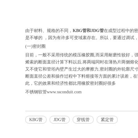
由于材料、规格的不同，
KBG管和JDG管
在成型过程中的
是不够的 ，因为有许多可变域素存在。所以，要通过调试
(一)密封圈
目前，一般不采用传统的模压橡胶圈,而采用耐磨性较好，
烯索的断面直径计算下料以后,将两端同时在薄热片两侧熔化
又不使它和管坯内壁产生过大的摩擦力,密封圈的外轮廓尺寸与
断面直径公差和操作过程中下料熔接等方面的累计误差，在
此，它的效果和经济性都比用橡胶密封圈好很多
不锈钢软管www.ssconduit.com
KBG管
JDG管
穿线管
紧定管