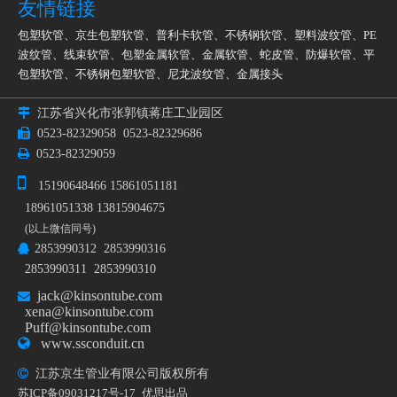
友情链接
包塑软管
、
京生包塑软管
、
普利卡软管
、
不锈钢软管
、
塑料波纹管
、
PE
波纹管
、
线束软管
、
包塑金属软管
、
金属软管
、
蛇皮管
、
防爆软管
、
平
包塑软管
、
不锈钢包塑软管
、
尼龙波纹管
、
金属接头

江苏省兴化市张郭镇蒋庄工业园区

0523-82329058
0523-82329686

0523-82329059

15190648466 15861051181
18961051338 13815904675
(以上微信同号)
2853990312 2853990316

2853990311 2853990310
jack@kinsontube.com

xena@kinsontube.com
Puff@kinsontube.com

www.ssconduit.cn

江苏京生管业有限公司版权所有
苏ICP备09031217号-17
优思出品