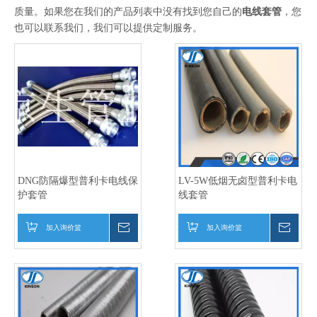
KBG管和JDG管的爆破试验
2019-01-19
质量。如果您在我们的产品列表中没有找到您自己的
电线套管
，您
KBG管和JDG管的模具设计
2019-01-19
也可以联系我们，我们可以提供定制服务。
DNG防隔爆型普利卡电线保
LV-5W低烟无卤型普利卡电
护套管
线套管
加入询价篮
询价
加入询价篮
询价