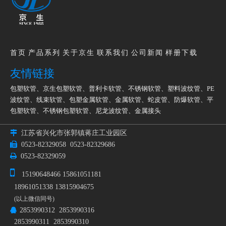
KBG管和JDG管的实用意义
2019-01-19
KBG管和JDG管的形态成分
2019-01-19
红外检測KBG管
2019-02-18
KBG管和JDG管的爆破试验
2019-01-19
KBG管和JDG管的模具设计
2019-01-19
首页
产品系列
关于京生
联系我们
公司新闻
样册下载
友情链接
包塑软管
、
京生包塑软管
、
普利卡软管
、
不锈钢软管
、
塑料波纹管
、
PE
波纹管
、
线束软管
、
包塑金属软管
、
金属软管
、
蛇皮管
、
防爆软管
、
平
包塑软管
、
不锈钢包塑软管
、
尼龙波纹管
、
金属接头

江苏省兴化市张郭镇蒋庄工业园区

0523-82329058
0523-82329686

0523-82329059

15190648466 15861051181
18961051338 13815904675
(以上微信同号)
2853990312 2853990316

2853990311 2853990310