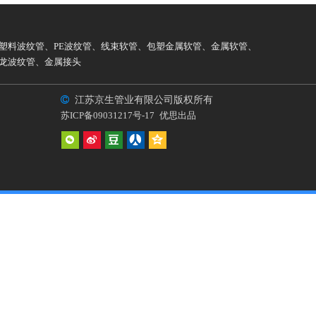
塑料波纹管
、
PE波纹管
、
线束软管
、
包塑金属软管
、
金属软管
、
龙波纹管
、
金属接头

江苏京生管业有限公司版权所有
苏ICP备09031217号-17
优思出品