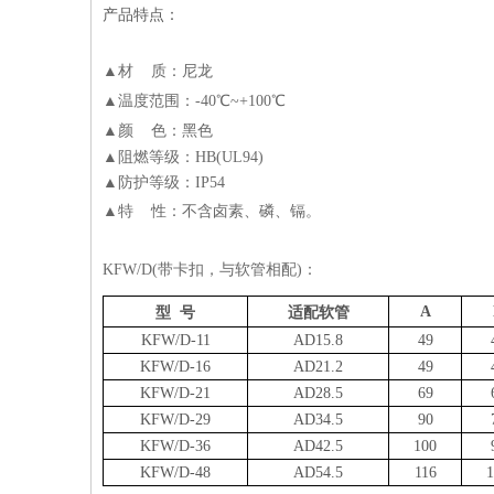
产品特点：
镀锌钢带01
▲材
质：尼龙
▲
温度范围：
-40
℃
~+100
℃
▲
颜
色：黑色
▲
阻燃等级：
HB(UL94)
▲
防护等级：
IP54
▲
特
性：不含卤素、磷、镉。
KFW/D(
带卡扣，与软管相配
)
：
A
型
号
适配软管
KFW/D-11
AD15.8
49
KFW/D-16
AD21.2
49
KFW/D-21
AD28.5
69
KFW/D-29
AD34.5
90
KFW/D-36
AD42.5
100
KFW/D-48
AD54.5
116
1