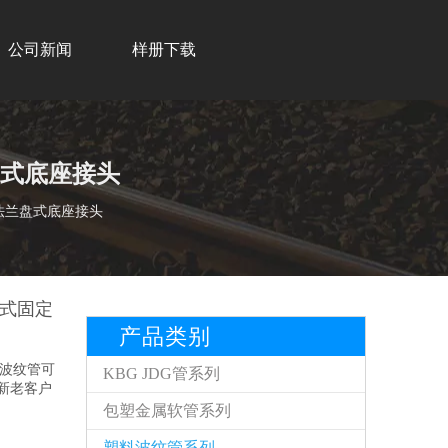
公司新闻
样册下载
盘式底座接头
法兰盘式底座接头
兰式固定
产品类别
料波纹管可
KBG JDG管系列
新老客户
包塑金属软管系列
塑料波纹管系列