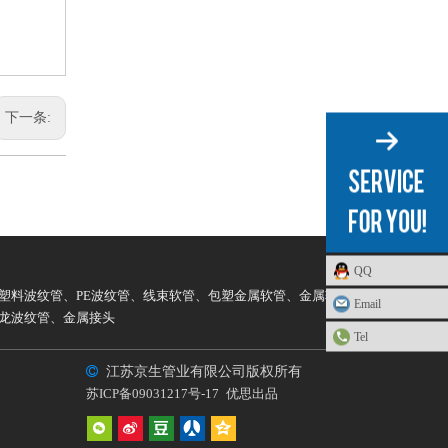
下一条:
QQ
塑料波纹管
、
PE波纹管
、
线束软管
、
包塑金属软管
、
金属软管
、
Email
龙波纹管
、
金属接头
Tel

江苏京生管业有限公司版权所有
苏ICP备09031217号-17
优思出品