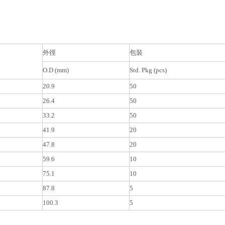
-普利卡管系列01
不锈钢波纹管01
电缆格兰头01
塑
外徑
包裝
O.D (mm)
Std. Pkg (pcs)
20.9
50
26.4
50
33.2
50
41.9
20
47.8
20
59.6
10
75.1
10
87.8
5
100.3
5