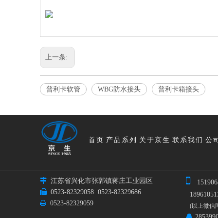
上一条:
普利卡软管
WBG防水接头
普利卡箱接头
首页
产品系列
关于京生
联系我们
公


江苏省兴化市张郭镇蒋庄工业园区
151906

0523-82329058
0523-82329686
189610513

0523-82329059
(以上微信
285399
