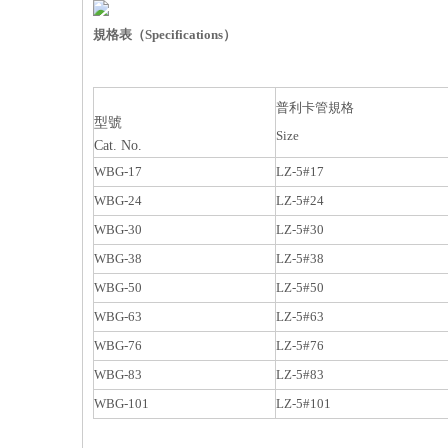
镀锌钢带01
規格表（Specifications）
普利卡管規格
型號
Size
Cat. No.
WBG-17
LZ-5#17
WBG-24
LZ-5#24
WBG-30
LZ-5#30
WBG-38
LZ-5#38
WBG-50
LZ-5#50
WBG-63
LZ-5#63
WBG-76
LZ-5#76
WBG-83
LZ-5#83
WBG-101
LZ-5#101