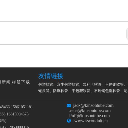
友情链接
司新闻
样册下载
包塑软管
、
京生包塑软管
、
普利卡软管
、
不锈钢软管
、
蛇皮管
、
防爆软管
、
平包塑软管
、
不锈钢包塑软管
、
尼
jack@kinsontube.com

48466 15861051181
xena@kinsontube.com
38 13815904675
Puff@kinsontube.com

www.ssconduit.cn
同号)
0312 2853990316