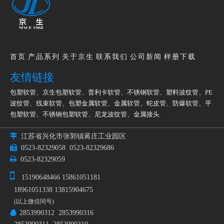
KBG管和JDG管的实用意义
2019-01-19
KBG管和JDG管的形态成分
2019-01-19
红外检測KBG管
2019-02-18
KBG管和JDG管的爆破试验
2019-01-19
KBG管和JDG管的模具设计
2019-01-19
首页
产品系列
关于京生
联系我们
公司新闻
样册下载
友情链接
包塑软管
、
京生包塑软管
、
普利卡软管
、
不锈钢软管
、
塑料波纹管
、
PE
波纹管
、
线束软管
、
包塑金属软管
、
金属软管
、
蛇皮管
、
防爆软管
、
平
包塑软管
、
不锈钢包塑软管
、
尼龙波纹管
、
金属接头

江苏省兴化市张郭镇蒋庄工业园区

0523-82329058
0523-82329686

0523-82329059

15190648466 15861051181
18961051338 13815904675
(以上微信同号)
2853990312 2853990316
