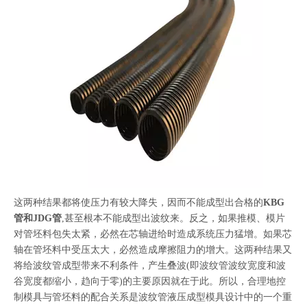
这两种结果都将使压力有较大降失，因而不能成型出合格的
KBG
管和JDG管
,甚至根本不能成型出波纹来。反之，如果推模、模片
对管坯料包失太紧，必然在芯轴进给时造成系统压力猛增。如果芯
轴在管坯料中受压太大，必然造成摩擦阻力的增大。这两种结果又
将给波纹管成型带来不利条件，产生叠波(即波纹管波纹宽度和波
谷宽度都缩小，趋向于零)的主要原因就在于此。所以，合理地控
制模具与管坯料的配合关系是波纹管液压成型模具设计中的一个重