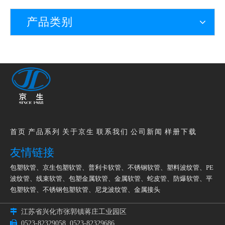
产品类别
首页
产品系列
关于京生
联系我们
公司新闻
样册下载
友情链接
包塑软管
、
京生包塑软管
、
普利卡软管
、
不锈钢软管
、
塑料波纹管
、
PE
波纹管
、
线束软管
、
包塑金属软管
、
金属软管
、
蛇皮管
、
防爆软管
、
平
包塑软管
、
不锈钢包塑软管
、
尼龙波纹管
、
金属接头

江苏省兴化市张郭镇蒋庄工业园区

0523-82329058
0523-82329686