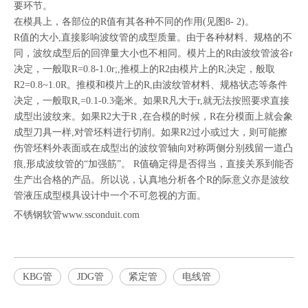
要环节。
在模具上，各部位的R值有其各种不同的作用(见图8- 2)。
R值的大小,直接影响波纹管的成型质量。由于各种材料、规格的不
同，波纹成型后的回弹量大小也不相同。模片上的R由波纹管波谷r
决定，一般取R=0.8-1.0r;,推模上的R2由模片上的R;决定，般取
R2=0.8~1.0R。推模和模片上的R,由波纹管材料、规格状态等条件
决定，一般取R,=0.1-0.3毫米。如果R凡大于r,就无法按照要求直接
成型出波纹来。如果R2大于R ,在合模的时候，R在分模面上就会象
成型刀具一样,对管坯料进行切削。如果R2过小或过大，则可能擦
伤管坯料外表面或在成型出的波纹管轴向对称两侧分别残留一道凸
痕,形成波纹管的“加强筋”。 R值确定得是否得当，直接关系到能否
生产出合格的产品。所以说，认真地分析各个R的际意义亦是波纹
管液压成型模具设计中一个不可忽视的方面。
不锈钢软管www.ssconduit.com
KBG管
JDG管
紧定管
电线管