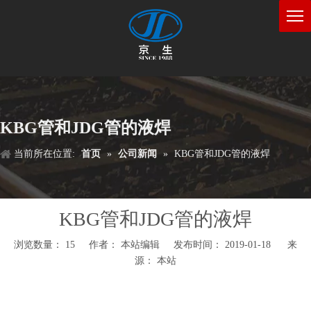
KBG管和JDG管的液焊
当前所在位置:
首页
»
公司新闻
»
KBG管和JDG管的液焊
KBG管和JDG管的液焊
浏览数量：
15
作者： 本站编辑 发布时间： 2019-01-18 来
源：
本站
["wechat","weibo","qzone","douban","email"]