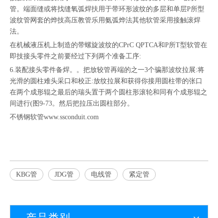
管。端面缝或将找缝氧弧焊扶用于带环形波纹的多层和单层P所型
波纹管网套的烨技高压教管乐用氨弧烨法其他软管采用接触滚焊
法。
在机械液压机上制造的带螺旋波纹的CPrC QPTCA和P所T型软管在
即技接头零件之前要经过下列两个准备工序:
6.装配接头零件备焊。。把放较管再端的之一3个骗那波纹拉展:将
光滑的圆柱难头采口和校正:放纹拉展和获得你接用圆柱带的张口
在两个成形辊之最后的瑞头置于两个圆柱形滚轮和同有个成形辊之
间进行(图9-73。然后把拉压出圆柱部分。
不锈钢软管www.ssconduit.com
KBG管
JDG管
电线管
紧定管
产品类别