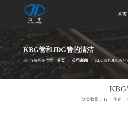
首页
KBG管和JDG管的清洁
当前所在位置:
首页
»
公司新闻
»
KBG管和JDG管的
KB
浏览数量：
12
作者： 本
["wechat","weibo","qzone","douban","email"]