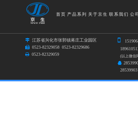
首页
产品系列
关于京生
联系我们
公


江苏省兴化市张郭镇蒋庄工业园区
151906

0523-82329058
0523-82329686
189610513

0523-82329059
(以上微信
285399

28539903