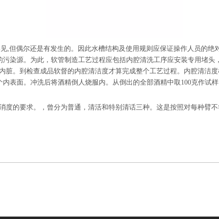
见,但偶尔还是有发生的。因此水槽结构及使用规则应保证操作人员的绝
统的污染源。为此，软管制造工艺过程应包括内腔清洗工序应安装专用堵头
内脏。到检查成品软督的内腔清洁度才算完成整个工艺过程。内腔清洁度
整个内表面。冲洗后将酒精倒人烧服内。从倒出的全部酒精中取100克作试
消度的要求。，曾分为普通，清活和特别清话三种。这是按照对每种臂不