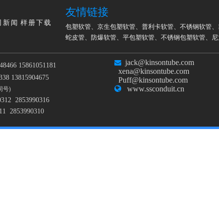
友情链接
司新闻
样册下载
包塑软管
、
京生包塑软管
、
普利卡软管
、
不锈钢软管
、
蛇皮管
、
防爆软管
、
平包塑软管
、
不锈钢包塑软管
、
尼
jack@kinsontube.com

48466 15861051181
xena@kinsontube.com
38 13815904675
Puff@kinsontube.com

www.ssconduit.cn
同号)
0312 2853990316
11 2853990310