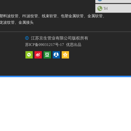
Tel
塑料波纹管
、
PE波纹管
、
线束软管
、
包塑金属软管
、
金属软管
、
龙波纹管
、
金属接头

江苏京生管业有限公司版权所有
苏ICP备09031217号-17
优思出品