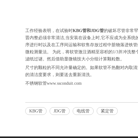
工作经验表明，在试验时
KBG管和JDG管
的破坏尽管非常罕
晋内整必须非常清洁,当安装在设备上时,它不应成为全系
序进行时以及在工序间运输和软售存放过程中脏物落进铁管
微粒测量法。 为此，将软管激注酒精至容积的1/3并冲洗
滤纸过谜。然后借助显微镜技大小分组计算颗粒数。
尺寸的颗粒的不同允许量确定的。如果软管不热翻对内取清
的清洁度要求，则要送去重新清洗。
不锈钢软管www.ssconduit.com
KBG管
JDG管
电线管
紧定管