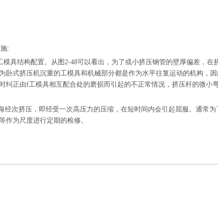
施:
压机工模具结构配置。从图2-48可以看出，为了或小挤压钢管的壁厚偏差，在
为卧式挤压机沉重的工模具和机械部分都是作为水平往复运动的机构，因
时纠正由f工模具相互配合处的磨损而引起的不正常情况，挤压杆的微小
，每经次挤压，即经受一次高压力的压缩，在短时间内会引起屈服。通常为
等作为尺度进行定期的检修。