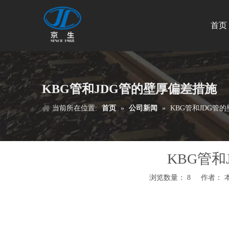
首页
KBG管和JDG管的壁厚偏差措施
当前所在位置:
首页
»
公司新闻
»
KBG管和JDG管
KBG管
浏览数量：
8
作者： 本站
["wechat","weibo","qzone","douban","email"]