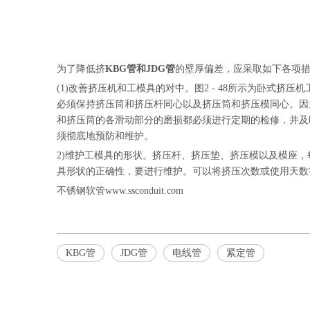
为了降低挤
KBG管和JDG管
的壁厚偏差，应采取如下各项措
(1)改善挤压机和工模具的对中。图2 - 48所示为卧式挤
必须保持挤压筒和挤压杆同心以及挤压筒和挤压模同心。因
和挤压筒的各滑动部分的磨损都必须进行定期的检修，并及
须彻底地预防和维护。
2)维护工模具的形状。挤压杆、挤压垫、挤压模以及模座
具形状的正确性，要进行维护。可以将挤压次数或使用天数
不锈钢软管www.ssconduit.com
KBG管
JDG管
电线管
紧定管