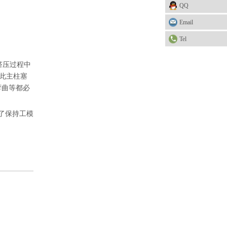
QQ
Email
Tel
挤压过程中
此主柱塞
弯曲等都必
了保持工模